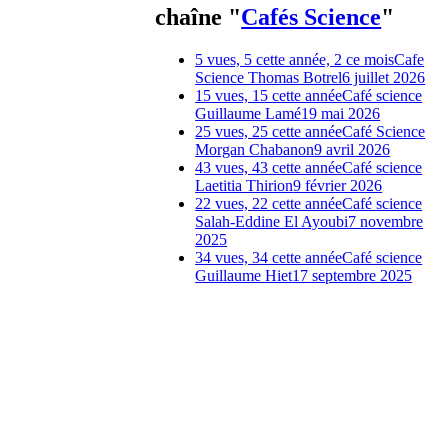
chaîne "
Cafés Science
"
5 vues, 5 cette année, 2 ce mois
Cafe
Science Thomas Botrel
6 juillet 2026
15 vues, 15 cette année
Café science
Guillaume Lamé
19 mai 2026
25 vues, 25 cette année
Café Science
Morgan Chabanon
9 avril 2026
43 vues, 43 cette année
Café science
Laetitia Thirion
9 février 2026
22 vues, 22 cette année
Café science
Salah-Eddine El Ayoubi
7 novembre
2025
34 vues, 34 cette année
Café science
Guillaume Hiet
17 septembre 2025