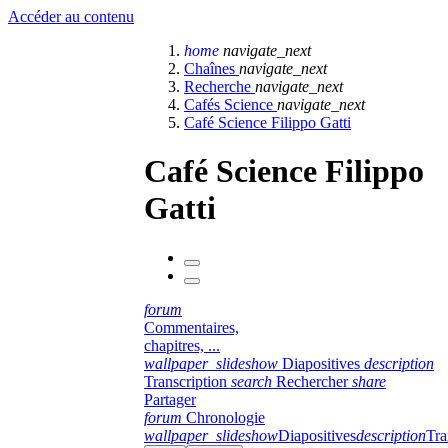
Accéder au contenu
home
navigate_next
Chaînes
navigate_next
Recherche
navigate_next
Cafés Science
navigate_next
Café Science Filippo Gatti
Café Science Filippo
Gatti
forum
Commentaires,
chapitres, ...
wallpaper_slideshow
Diapositives
description
Transcription
search
Rechercher
share
Partager
forum
Chronologie
wallpaper_slideshow
Diapositives
description
Tra