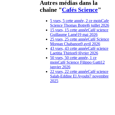
Autres médias dans la
chaîne "
Cafés Science
"
5 vues, 5 cette année, 2 ce mois
Cafe
Science Thomas Botrel
6 juillet 2026
15 vues, 15 cette année
Café science
Guillaume Lamé
19 mai 2026
25 vues, 25 cette année
Café Science
Morgan Chabanon
9 avril 2026
43 vues, 43 cette année
Café science
Laetitia Thirion
9 février 2026
50 vues, 50 cette année, 1 ce
mois
Café Science Filippo Gatti
12
janvier 2026
22 vues, 22 cette année
Café science
Salah-Eddine El Ayoubi
7 novembre
2025