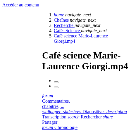
Accéder au contenu
home
navigate_next
Chaînes
navigate_next
Recherche
navigate_next
Cafés Science
navigate_next
Café science Marie-Laurence
Giorgi.mp4
Café science Marie-
Laurence Giorgi.mp4
forum
Commentaires,
chapitres, ...
wallpaper_slideshow
Diapositives
description
Transcription
search
Rechercher
share
Partager
forum
Chronologie