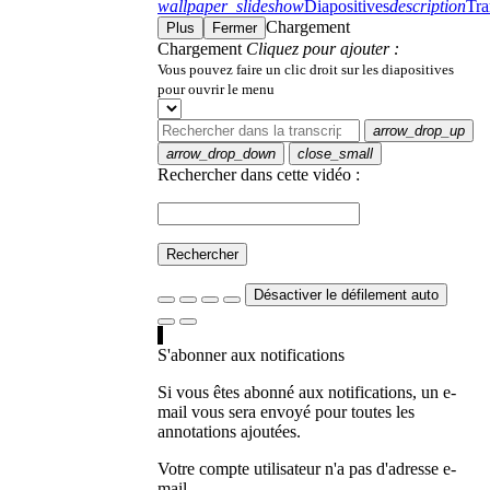
wallpaper_slideshow
Diapositives
description
Tra
Chargement
Plus
Fermer
Chargement
Cliquez pour ajouter :
Vous pouvez faire un clic droit sur les diapositives
pour ouvrir le menu
arrow_drop_up
arrow_drop_down
close_small
Rechercher dans cette vidéo :
Rechercher
Désactiver le défilement auto
S'abonner aux notifications
Si vous êtes abonné aux notifications, un e-
mail vous sera envoyé pour toutes les
annotations ajoutées.
Votre compte utilisateur n'a pas d'adresse e-
mail.