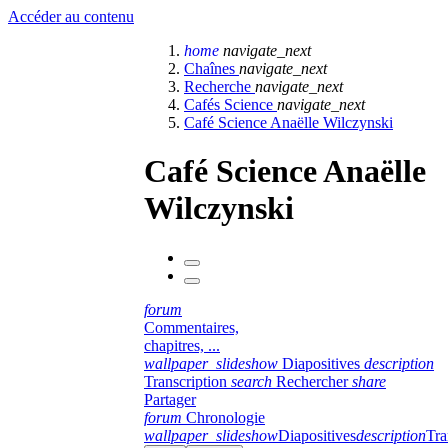
Accéder au contenu
home
navigate_next
Chaînes
navigate_next
Recherche
navigate_next
Cafés Science
navigate_next
Café Science Anaëlle Wilczynski
Café Science Anaëlle
Wilczynski
forum
Commentaires,
chapitres, ...
wallpaper_slideshow
Diapositives
description
Transcription
search
Rechercher
share
Partager
forum
Chronologie
wallpaper_slideshow
Diapositives
description
Tra