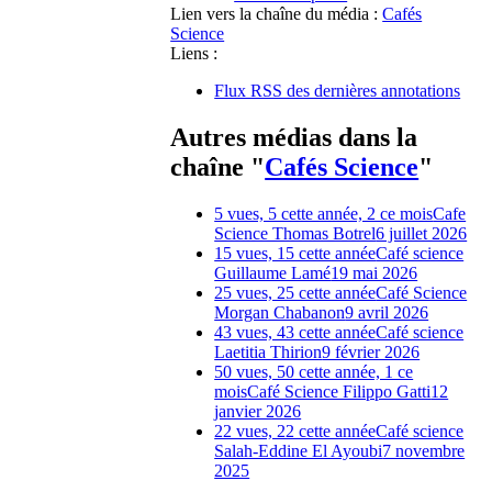
Lien vers la chaîne du média :
Cafés
Science
Liens :
Flux RSS des dernières annotations
Autres médias dans la
chaîne "
Cafés Science
"
5 vues, 5 cette année, 2 ce mois
Cafe
Science Thomas Botrel
6 juillet 2026
15 vues, 15 cette année
Café science
Guillaume Lamé
19 mai 2026
25 vues, 25 cette année
Café Science
Morgan Chabanon
9 avril 2026
43 vues, 43 cette année
Café science
Laetitia Thirion
9 février 2026
50 vues, 50 cette année, 1 ce
mois
Café Science Filippo Gatti
12
janvier 2026
22 vues, 22 cette année
Café science
Salah-Eddine El Ayoubi
7 novembre
2025